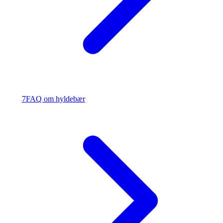
7
FAQ om hyldebær