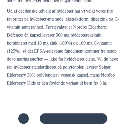
andet ren hyldebær helt uden et godkendt claim.
Ud af det danske udvalg af hyldebær har vi valgt vores fire
favoritter på hyldebær-mængde, ekstraktform, tilsat zink og C-
vitamin samt renhed. Førstevalget er Nordbo Elderberry
Defence: én kapsel leverer 500 mg hyldebærekstrakt
kombineret med 10 mg zink (100%) og 100 mg C-vitamin
(125%), så det EFSA-relevante fundament kommer fra netop
de to næringsstoffer — ikke fra hyldebæret alene. Vil du have
ren hyldebær standardiseret på polyfenoler, leverer Solgar
Elderberry 30% polyfenoler i vegansk kapsel, mens Nordbo
Elderberry Kids er den flydende variant til børn fra 3 år.