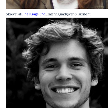
Skrevet af
Line Kragelund
Ernæringsrådgiver & skribent