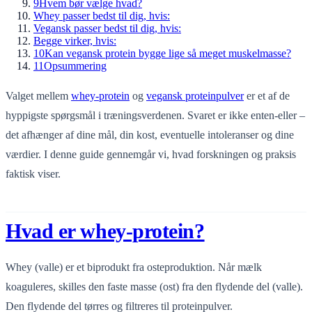
9
Hvem bør vælge hvad?
Whey passer bedst til dig, hvis:
Vegansk passer bedst til dig, hvis:
Begge virker, hvis:
10
Kan vegansk protein bygge lige så meget muskelmasse?
11
Opsummering
Valget mellem
whey-protein
og
vegansk proteinpulver
er et af de
hyppigste spørgsmål i træningsverdenen. Svaret er ikke enten-eller –
det afhænger af dine mål, din kost, eventuelle intoleranser og dine
værdier. I denne guide gennemgår vi, hvad forskningen og praksis
faktisk viser.
Hvad er whey-protein?
Whey (valle) er et biprodukt fra osteproduktion. Når mælk
koaguleres, skilles den faste masse (ost) fra den flydende del (valle).
Den flydende del tørres og filtreres til proteinpulver.