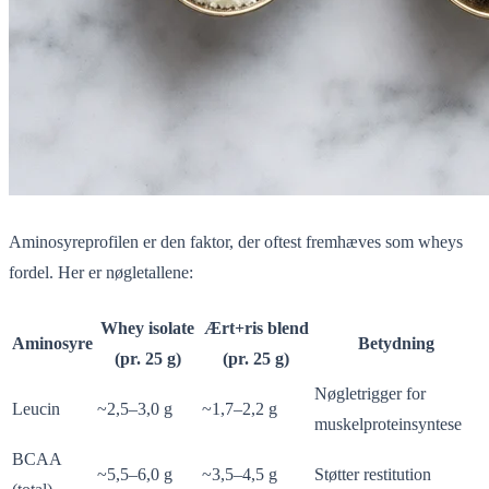
Aminosyreprofilen er den faktor, der oftest fremhæves som wheys
fordel. Her er nøgletallene:
Whey isolate
Ært+ris blend
Aminosyre
Betydning
(pr. 25 g)
(pr. 25 g)
Nøgletrigger for
Leucin
~2,5–3,0 g
~1,7–2,2 g
muskelproteinsyntese
BCAA
~5,5–6,0 g
~3,5–4,5 g
Støtter restitution