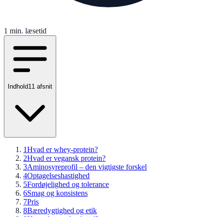
1
min. læsetid
Indhold
11
afsnit
1
Hvad er whey-protein?
2
Hvad er vegansk protein?
3
Aminosyreprofil – den vigtigste forskel
4
Optagelseshastighed
5
Fordøjelighed og tolerance
6
Smag og konsistens
7
Pris
8
Bæredygtighed og etik