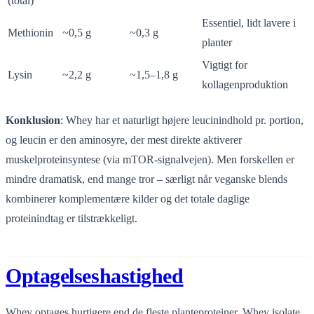
(total)
Essentiel, lidt lavere i
Methionin
~0,5 g
~0,3 g
planter
Vigtigt for
Lysin
~2,2 g
~1,5–1,8 g
kollagenproduktion
Konklusion
: Whey har et naturligt højere leucinindhold pr. portion,
og leucin er den aminosyre, der mest direkte aktiverer
muskelproteinsyntese (via mTOR-signalvejen). Men forskellen er
mindre dramatisk, end mange tror – særligt når veganske blends
kombinerer komplementære kilder og det totale daglige
proteinindtag er tilstrækkeligt.
Optagelseshastighed
Whey optages hurtigere end de fleste planteproteiner. Whey isolate